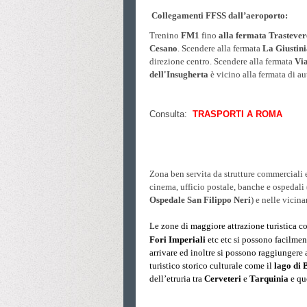
Collegamenti FFSS dall’aeroporto:
Trenino
FM1
fino
alla fermata Trastever
Cesano
. Scendere alla fermata
La Giustin
direzione centro. Scendere alla fermata
Vi
dell'Insugherta
è
vicino alla fermata di au
Consulta:
TRASPORTI A ROMA
Zona ben servita da strutture commerciali e
cinema, ufficio postale, banche e ospedali 
Ospedale San Filippo Neri
) e nelle vicin
Le zone di maggiore attrazione turistica c
Fori Imperiali
etc etc si possono facilmen
arrivare ed inoltre si possono raggiungere 
turistico storico culturale come il
lago di
dell’etruria tra
Cerveteri
e
Tarquinia
e que