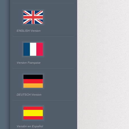
ENGLISH Version
Version Française
DEUTSCH Version
Versión en Español