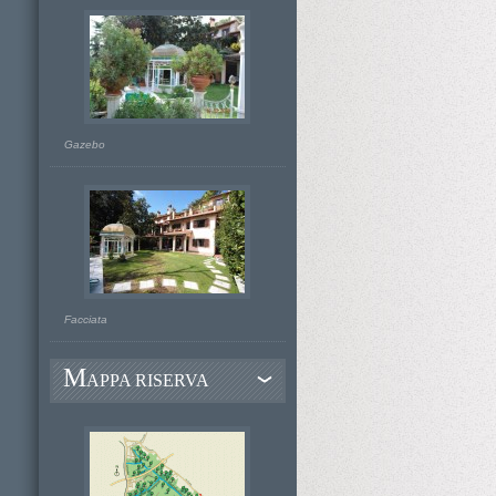
Gazebo
Facciata
M
APPA RISERVA