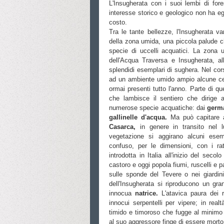
L'Insugherata con i suoi lembi di fores
interesse storico e geologico non ha eg
costo.
Tra le tante bellezze, l'Insugherata va
della zona umida, una piccola palude che
specie di uccelli acquatici. La zona 
dell'Acqua Traversa e Insugherata, a
splendidi esemplari di sughera. Nel cor
ad un ambiente umido ampio alcune cen
ormai presenti tutto l'anno. Parte di q
che lambisce il sentiero che dirige a
numerose specie acquatiche: dai
germa
gallinelle d'acqua.
Ma può capitare a
Casarca,
in genere in transito nel 
vegetazione si aggirano alcuni ese
confuso, per le dimensioni, con i rat
introdotta in Italia all'inizio del secol
castoro e oggi popola fiumi, ruscelli e 
sulle sponde del Tevere o nei giardin
dell'Insugherata si riproducono un gran
innocua
natrice.
L'atavica paura dei 
innocui serpentelli per vipere; in realt
timido e timoroso che fugge al minimo 
al suo aggressore finge di essere morto 