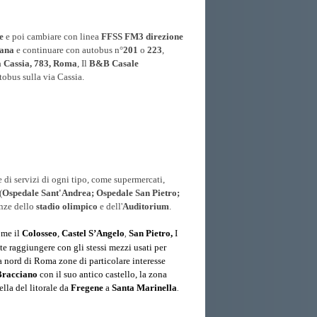
e
e poi cambiare con linea
FFSS FM3
direzione
iana
e continuare con autobus n°
201
o
223
,
a Cassia, 783, Roma
, Il
B&B Casale
tobus sulla via Cassia.
 di servizi di ogni tipo, come supermercati,
(
Ospedale Sant'Andrea; Ospedale San Pietro;
anze dello
stadio olimpico
e dell'
Auditorium
.
ome il
Colosseo
,
Castel S’Angelo
San Pietro,
I
,
te raggiungere con gli stessi mezzi usati per
a nord di Roma zone di particolare interesse
 Bracciano
con il suo antico castello, la zona
lla del litorale da
Fregene
a
Santa Marinella
.