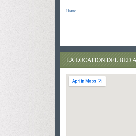
Home
bed breakfast agriturismi bioparco auditor
bioparco auditorium bed breakfast agritur
breakfast agriturismi bioparco auditorium 
bioparco auditorium bed breakfast auditor
LA LOCATION DEL BED 