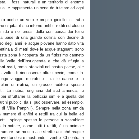
ta, i fossi naturali e un territorio di enorme
uali e rappresenta un bene da tutelare ad ogni
nta anche un vero e proprio gioiello: si tratta
 ospita al suo interno anfibi, rettili ed alcune
umida è nei pressi della confluenza dei fossi
lla base di una grande collina con decine di
so degli anni le acque piovane hanno dato vita
tinaia di metri dove le acque stagnanti sono
uesta zona è ricoperta da un fittissimo canneto
lla Valle dell'Insugherata e che dà rifugio a
ni reali,
ormai stanziali nel nostro paese, alle
 volte di riconoscere altre specie, come la
lungo viaggio migratorio. Tra le canne e la
mplari di
nutria,
un grosso roditore spesso
ti. La nutria, originaria del sud america, fu
o per sfruttarne la pelliccia simile a quella del
parchi pubblici (la si può osservare, ad esempio,
i di Villa Panphili). Sempre nella zona umida
 numero di anfibi e rettili tra cui la bella ed
rettili spinge spesso le persone a scambiare
à la natrice, come tutti i rettili, è un animale
rumore. se messo alle strette anzichè reagire
rivoltandosi e mostrando il ventre. Chi entra in