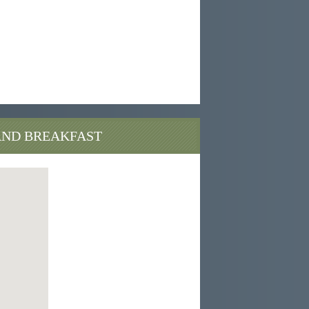
ium agriturismi bioparco auditorium agriturismi
ismi bioparco auditorium roma casale bed
bed breakfast casale insugherata agriturismi
ium agritursimi bioparco
AND BREAKFAST