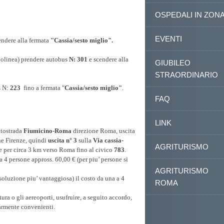
OSPEDALI IN ZON
EVENTI
endere alla fermata
"Cassia/sesto miglio".
polinea) prendere autobus
N: 301
e scendere alla
GIUBILEO
STRAORDINARIO
s N:
223
fino a fermata "
Cassia/sesto miglio"
.
FAQ
LINK
utostrada
Fiumicino-Roma
direzione Roma, uscita
e Firenze, quindi
uscita n° 3
sulla
Via cassia-
AGRITURISMO
 per circa 3 km verso Roma fino al civico
783
.
a 4 persone appross. 60,00 € (per piu’ persone si
AGRITURISMO
soluzione piu’ vantaggiosa) il costo da una a 4
ROMA
ttura o gli aereoporti, usufruire, a seguito accordo,
larmente convenienti.