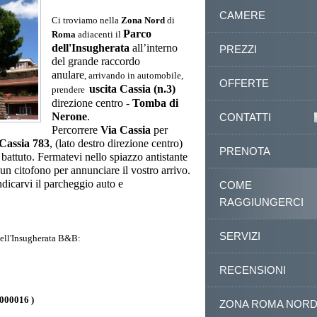
CAMERE
Ci troviamo nella
Zona Nord
di
Parco
Roma
adiacenti il
dell'Insugherata
all’interno
PREZZI
del grande raccordo
anulare
, arrivando in automobile,
OFFERTE
uscita Cassia (n.3)
prendere
direzione centro -
Tomba di
Nerone
.
CONTATTI
Percorrere
Via Cassia
per
Cassia 783
, (lato destro direzione centro)
PRENOTA
 battuto. Fermatevi nello spiazzo antistante
e un citofono per annunciare il vostro arrivo.
ndicarvi il parcheggio auto e
COME
.
RAGGIUNGERCI
SERVIZI
ell'Insugherata B&B:
RECENSIONI
000016 )
ZONA ROMA NOR