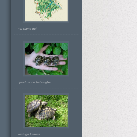
noi siamo qui
riproduzione tartarughe
Testugo Graeca