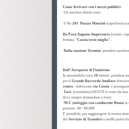
Come Arrivare con i mezzi pubblici.
Gli autobus diretti sono:
il No
201
Piazza Mancini
(capolinea) sc
Da P.zza Augusto Imperatore
(centro -ca
fermata
"Cassia/sesto miglio".
Dalla stazione Termini
prendere autobu
Dall’ Aeroporto di Fiumicino
:
In automobile circa
20
minuti: prendere a
per il
Grande Raccordo Anullare
direzion
centro
, imboccare
via Cassia
e proseguire
Taxi
: (centralino) 063570 il costo da una 
deve sempre domandare a loro)
NCC
(
noleggio con conducente
Roma
la 
persone: 40 - 60,00€
E' possibile, per raggiungere la nostra stru
del
Servizio di Transfert
a tariffe partico