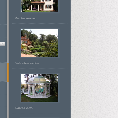
Facciata esterna
Vista alberi secolari
Gazebo liberty
D