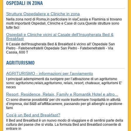
OSPEDALI IN ZONA
Strutture Ospedaliere e Cliniche in zona
Nella zona nord di Roma,in particolare in viaCassia e Flaminia si trovano
molti importanti Ospedali, Cliniche e Case di cura.Queste strutture sono
tutte faci
Ospedali e Cliniche vicini al Casale dell'Insugherata Bed &
Breakfast
Il Casale dell'Insugherata Bed & Breakfast è vicino all' Ospedale San
Pietro - Fatebenefratelli Ospedale San Pietro - Fatebenefratelli - Via
Cassia, 600 T
AGRITURISMO
AGRITURISMO - informazioni per l'avviamento
I principali adempimenti da svolgere per l’attivazione di un agriturismo
sono: agriturismo,relais,agriturismo, relais, resort, chateaux, agriturismi E'
neces
Resort, Residence, Relaix, Family e Romantik Hotel e altro...
Ci sono diverse possibilità' per chi vuole trasformare l'ospitalità in attività
d’impresa, dal B&B all'affittacamere, passando per gli alberghi a gestione
fami
Cos’è un Bed and Breakfast?
Il Bed and Breakfast è un nuovo modo di viaggiare e di sentirsi parte della
cultura del paese che si visita. La formula Bed and Breakfast consente di
entrare in