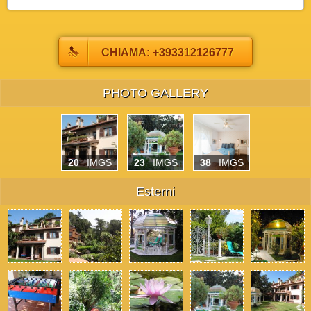
CHIAMA: +393312126777
PHOTO GALLERY
20
IMGS
23
IMGS
38
IMGS
Esterni