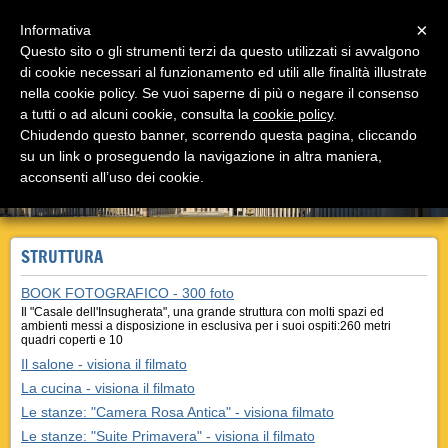
Menu
×
Informativa
Questo sito o gli strumenti terzi da questo utilizzati si avvalgono
di cookie necessari al funzionamento ed utili alle finalità illustrate
Casale Insugherata B&B Roma
nella cookie policy. Se vuoi saperne di più o negare il consenso
Il bed and breakfast Casale Insugherata è a Roma in
via Cassia, unico nel suo genere!
a tutti o ad alcuni cookie, consulta la
cookie policy
.
Chiudendo questo banner, scorrendo questa pagina, cliccando
su un link o proseguendo la navigazione in altra maniera,
acconsenti all’uso dei cookie.
STRUTTURA
BOOK FOTOGRAFICO - 300 foto
Il "Casale dell'Insugherata", una grande struttura con molti spazi ed
ambienti messi a disposizione in esclusiva per i suoi ospiti:260 metri
quadri coperti e 10
Il salone - visiona il filmato
La cucina - visiona il filmato
Le stanze: "Camera Rosa Antica" - visiona filmato
Le stanze: "Suite Primavera" - visiona il filmato