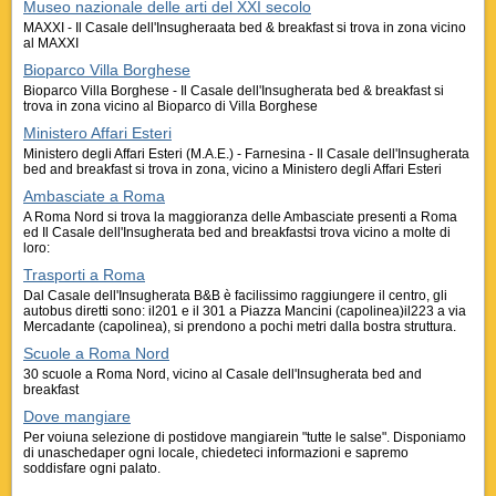
Museo nazionale delle arti del XXI secolo
MAXXI - Il Casale dell'Insugheraata bed & breakfast si trova in zona vicino
al MAXXI
Bioparco Villa Borghese
Bioparco Villa Borghese - Il Casale dell'Insugherata bed & breakfast si
trova in zona vicino al Bioparco di Villa Borghese
Ministero Affari Esteri
Ministero degli Affari Esteri (M.A.E.) - Farnesina - Il Casale dell'Insugherata
bed and breakfast si trova in zona, vicino a Ministero degli Affari Esteri
Ambasciate a Roma
A Roma Nord si trova la maggioranza delle Ambasciate presenti a Roma
ed Il Casale dell'Insugherata bed and breakfastsi trova vicino a molte di
loro:
Trasporti a Roma
Dal Casale dell'Insugherata B&B è facilissimo raggiungere il centro, gli
autobus diretti sono: il201 e il 301 a Piazza Mancini (capolinea)il223 a via
Mercadante (capolinea), si prendono a pochi metri dalla bostra struttura.
Scuole a Roma Nord
30 scuole a Roma Nord, vicino al Casale dell'Insugherata bed and
breakfast
Dove mangiare
Per voiuna selezione di postidove mangiarein "tutte le salse". Disponiamo
di unaschedaper ogni locale, chiedeteci informazioni e sapremo
soddisfare ogni palato.