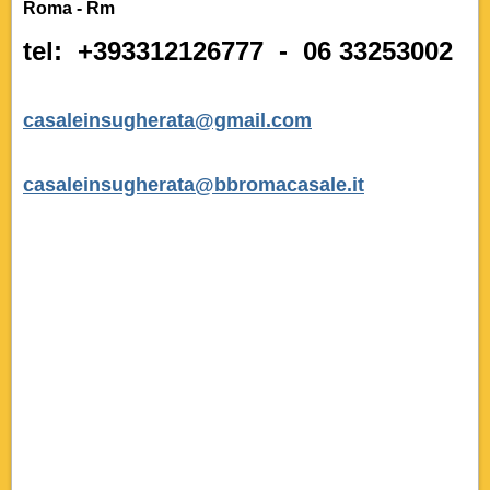
Roma - Rm
tel: +393312126777 - 06 33253002
resort,residence,zona resort zona residence
casaleinsugherata@gmail.com
casaleinsugherata@bbromacasale.it
bb,agriturismi, bed and breakfast, ospedale san pietro,agriturismi, country house,
albergo, agriturismo, Affittacamere,agriturismi, Alloggi, Ospedale San Filippo Neri, Ponte Milvio,
agriturismo, Stadio Olimpico, Auditorium Parco della Musica,agritueismi breakfast, cassia,
agriturismo, agriturismo, cassia,agriturismo, breakfast,agriturismicassia, breakfast,cassia,
bed,cassia, bed, agriturismo,bed, agriturismo, cassia
agriturismi