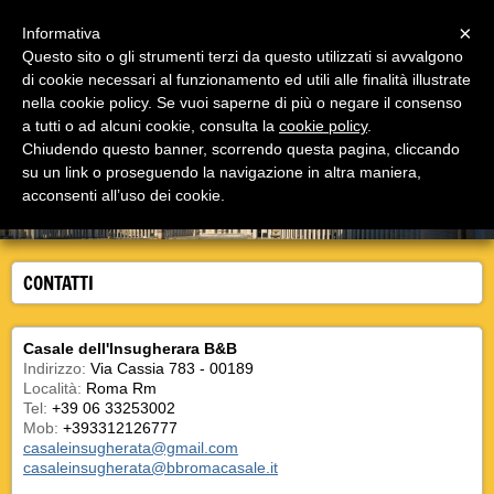
Menu
×
Informativa
Questo sito o gli strumenti terzi da questo utilizzati si avvalgono
di cookie necessari al funzionamento ed utili alle finalità illustrate
Casale Insugherata B&B Roma
nella cookie policy. Se vuoi saperne di più o negare il consenso
Il bed and breakfast Casale Insugherata è a Roma in
via Cassia, unico nel suo genere!
a tutti o ad alcuni cookie, consulta la
cookie policy
.
Chiudendo questo banner, scorrendo questa pagina, cliccando
su un link o proseguendo la navigazione in altra maniera,
acconsenti all’uso dei cookie.
CONTATTI
Casale dell'Insugherara B&B
Indirizzo:
Via Cassia 783 - 00189
Località:
Roma Rm
Tel:
+39 06 33253002
Mob:
+393312126777
casaleinsugherata@gmail.com
casaleinsugherata@bbromacasale.it