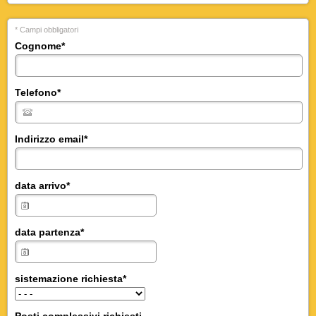
* Campi obbligatori
Cognome
*
Telefono
*
Indirizzo email
*
data arrivo
*
data partenza
*
sistemazione richiesta
*
Posti complessivi richiesti