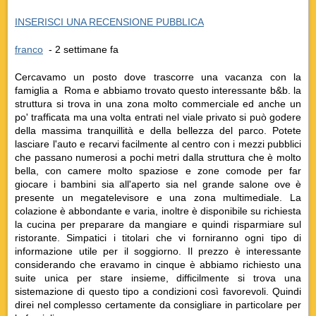
INSERISCI UNA RECENSIONE PUBBLICA
franco
‎ - 2 settimane fa
Cercavamo un posto dove trascorre una vacanza con la
famiglia a
Roma
e abbiamo trovato questo interessante b&b. la
struttura si trova in una zona molto commerciale ed anche un
po' trafficata ma una volta entrati nel viale privato si può godere
della massima tranquillità e della bellezza del parco. Potete
lasciare l'auto e recarvi facilmente al centro con i mezzi pubblici
che passano numerosi a pochi metri dalla struttura che è molto
bella, con camere molto spaziose e zone comode per far
giocare i bambini sia all'aperto sia nel grande salone ove è
presente un megatelevisore e una zona multimediale. La
colazione è abbondante e varia, inoltre è disponibile su richiesta
la cucina per preparare da mangiare e quindi risparmiare sul
ristorante. Simpatici i titolari che vi forniranno ogni tipo di
informazione utile per il soggiorno. Il prezzo è interessante
considerando che eravamo in cinque è abbiamo richiesto una
suite unica per stare insieme, difficilmente si trova una
sistemazione di questo tipo a condizioni così favorevoli. Quindi
direi nel complesso certamente da consigliare in particolare per