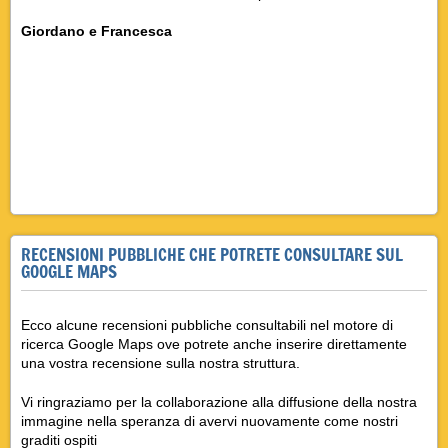
Giordano e Francesca
recensioni giudizio,bed,breakfast, giudizio,roma,bed,breakfast, valutazioni, recensioni, bed
breakfast, giudizio, valutazioni, recensioni, roma, insugherata, valutazioni, giudizio, recensioni
casale, bed,breakfast, giudizio,roma,bed,breakfast, valutazioni, recensioni, bed breakfast,
giudizio, valutazioni, recensioni, casale, insugherata recensioni, insugherata, casale, valutazioni,
insugherata, giudizio, insugherata valutazioni, recensioni, insugherata, valutazioni, recensione
RECENSIONI PUBBLICHE CHE POTRETE CONSULTARE SUL
GOOGLE MAPS
Ecco alcune recensioni pubbliche consultabili nel motore di
ricerca Google Maps ove potrete anche inserire direttamente
una vostra recensione sulla nostra struttura.
Vi ringraziamo per la collaborazione alla diffusione della nostra
immagine nella speranza di avervi nuovamente come nostri
graditi ospiti