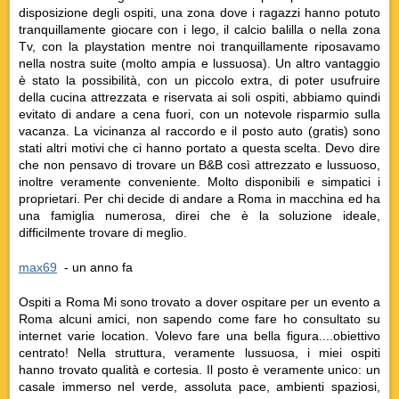
disposizione degli ospiti, una zona dove i ragazzi hanno potuto
tranquillamente giocare con i lego, il calcio balilla o nella zona
Tv, con la playstation mentre noi tranquillamente riposavamo
nella nostra suite (molto ampia e lussuosa). Un altro vantaggio
è stato la possibilità, con un piccolo extra, di poter usufruire
della cucina attrezzata e riservata ai soli ospiti, abbiamo quindi
evitato di andare a cena fuori, con un notevole risparmio sulla
vacanza. La vicinanza al raccordo e il posto auto (gratis) sono
stati altri motivi che ci hanno portato a questa scelta. Devo dire
che non pensavo di trovare un B&B così attrezzato e lussuoso,
inoltre veramente conveniente. Molto disponibili e simpatici i
proprietari. Per chi decide di andare a
Roma
in macchina ed ha
una famiglia numerosa, direi che è la soluzione ideale,
difficilmente trovare di meglio.
max69
‎ - un anno fa
Ospiti a Roma Mi sono trovato a dover ospitare per un evento a
Roma
alcuni amici, non sapendo come fare ho consultato su
internet varie location. Volevo fare una bella figura....obiettivo
centrato! Nella struttura, veramente lussuosa, i miei ospiti
hanno trovato qualità e cortesia. Il posto è veramente unico: un
casale immerso nel verde, assoluta pace, ambienti spaziosi,