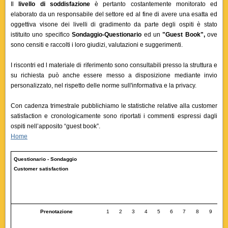
Il
livello di soddisfazione
è pertanto costantemente monitorato ed
elaborato da un responsabile del settore ed al fine di avere una esatta ed
oggettiva visone dei livelli di gradimento da parte degli ospiti è stato
istituito uno specifico
Sondaggio-Questionario
ed un
"Guest Book",
ove
sono censiti e raccolti i loro giudizi, valutazioni e suggerimenti.
I riscontri ed l materiale di riferimento sono consultabili presso la struttura e
su richiesta può anche essere messo a disposizione mediante invio
personalizzato, nel rispetto delle norme sull'informativa e la privacy.
Con cadenza trimestrale pubblichiamo le statistiche relative alla customer
satisfaction e cronologicamente sono riportati i commenti espressi dagli
ospiti nell’apposito “guest book”.
Home
Questionario - Sondaggio
Customer satisfaction
Prenotazione
1
2
3
4
5
6
7
8
9
1