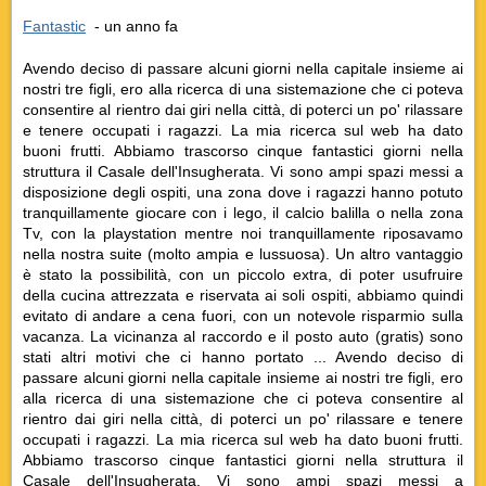
Fantastic
‎ - un anno fa
Avendo deciso di passare alcuni giorni nella capitale insieme ai
nostri tre figli, ero alla ricerca di una sistemazione che ci poteva
consentire al rientro dai giri nella città, di poterci un po' rilassare
e tenere occupati i ragazzi. La mia ricerca sul web ha dato
buoni frutti. Abbiamo trascorso cinque fantastici giorni nella
struttura il Casale dell'Insugherata. Vi sono ampi spazi messi a
disposizione degli ospiti, una zona dove i ragazzi hanno potuto
tranquillamente giocare con i lego, il calcio balilla o nella zona
Tv, con la playstation mentre noi tranquillamente riposavamo
nella nostra suite (molto ampia e lussuosa). Un altro vantaggio
è stato la possibilità, con un piccolo extra, di poter usufruire
della cucina attrezzata e riservata ai soli ospiti, abbiamo quindi
evitato di andare a cena fuori, con un notevole risparmio sulla
vacanza. La vicinanza al raccordo e il posto auto (gratis) sono
stati altri motivi che ci hanno portato ... Avendo deciso di
passare alcuni giorni nella capitale insieme ai nostri tre figli, ero
alla ricerca di una sistemazione che ci poteva consentire al
rientro dai giri nella città, di poterci un po' rilassare e tenere
occupati i ragazzi. La mia ricerca sul web ha dato buoni frutti.
Abbiamo trascorso cinque fantastici giorni nella struttura il
Casale dell'Insugherata. Vi sono ampi spazi messi a