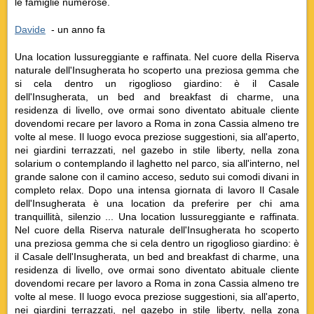
le famiglie numerose.
Davide
‎ - un anno fa
Una location lussureggiante e raffinata. Nel cuore della Riserva
naturale dell'Insugherata ho scoperto una preziosa gemma che
si cela dentro un rigoglioso giardino: è il Casale
dell'Insugherata, un bed and breakfast di charme, una
residenza di livello, ove ormai sono diventato abituale cliente
dovendomi recare per lavoro a
Roma
in zona Cassia almeno tre
volte al mese. Il luogo evoca preziose suggestioni, sia all'aperto,
nei giardini terrazzati, nel gazebo in stile liberty, nella zona
solarium o contemplando il laghetto nel parco, sia all'interno, nel
grande salone con il camino acceso, seduto sui comodi divani in
completo relax. Dopo una intensa giornata di lavoro Il Casale
dell'Insugherata è una location da preferire per chi ama
tranquillità, silenzio ... Una location lussureggiante e raffinata.
Nel cuore della Riserva naturale dell'Insugherata ho scoperto
una preziosa gemma che si cela dentro un rigoglioso giardino: è
il Casale dell'Insugherata, un bed and breakfast di charme, una
residenza di livello, ove ormai sono diventato abituale cliente
dovendomi recare per lavoro a
Roma
in zona Cassia almeno tre
volte al mese. Il luogo evoca preziose suggestioni, sia all'aperto,
nei giardini terrazzati, nel gazebo in stile liberty, nella zona