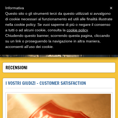
Menu
×
Informativa
Questo sito o gli strumenti terzi da questo utilizzati si avvalgono
di cookie necessari al funzionamento ed utili alle finalità illustrate
Casale Insugherata B&B Roma
nella cookie policy. Se vuoi saperne di più o negare il consenso
Il bed and breakfast Casale Insugherata è a Roma in
via Cassia, unico nel suo genere!
a tutti o ad alcuni cookie, consulta la
cookie policy
.
Chiudendo questo banner, scorrendo questa pagina, cliccando
su un link o proseguendo la navigazione in altra maniera,
acconsenti all’uso dei cookie.
RECENSIONI
I VOSTRI GIUDIZI - CUSTOMER SATISFACTION