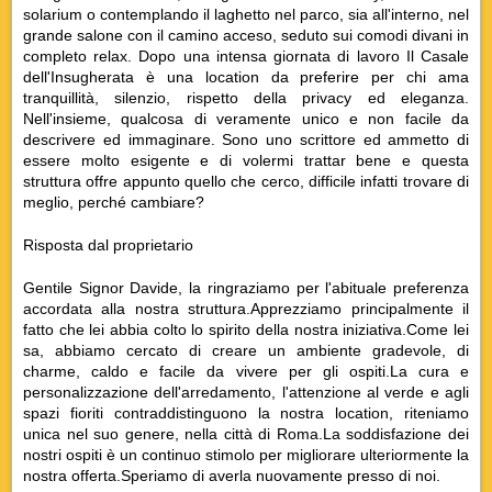
solarium o contemplando il laghetto nel parco, sia all'interno, nel
grande salone con il camino acceso, seduto sui comodi divani in
completo relax. Dopo una intensa giornata di lavoro Il Casale
dell'Insugherata è una location da preferire per chi ama
tranquillità, silenzio, rispetto della privacy ed eleganza.
Nell'insieme, qualcosa di veramente unico e non facile da
descrivere ed immaginare. Sono uno scrittore ed ammetto di
essere molto esigente e di volermi trattar bene e questa
struttura offre appunto quello che cerco, difficile infatti trovare di
meglio, perché cambiare?
Risposta dal proprietario
Gentile Signor Davide, la ringraziamo per l'abituale preferenza
accordata alla nostra struttura.Apprezziamo principalmente il
fatto che lei abbia colto lo spirito della nostra iniziativa.Come lei
sa, abbiamo cercato di creare un ambiente gradevole, di
charme, caldo e facile da vivere per gli ospiti.La cura e
personalizzazione dell'arredamento, l'attenzione al verde e agli
spazi fioriti contraddistinguono la nostra location, riteniamo
unica nel suo genere, nella città di Roma.La soddisfazione dei
nostri ospiti è un continuo stimolo per migliorare ulteriormente la
nostra offerta.Speriamo di averla nuovamente presso di noi.