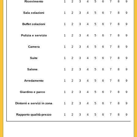
Ricevimento
1
2
3
4
5
6
7
8
9
1
Sala colazioni
1
2
3
4
5
6
7
8
9
1
Buffet colazioni
1
2
3
4
5
6
7
8
9
1
Pulizia e servizio
1
2
3
4
5
6
7
8
9
1
Camera
1
2
3
4
5
6
7
8
9
1
Suite
1
2
3
4
5
6
7
8
9
1
Salone
1
2
3
4
5
6
7
8
9
1
Arredamento
1
2
3
4
5
6
7
8
9
1
Giardino e parco
1
2
3
4
5
6
7
8
9
1
Dintorni e servizi in zona
1
2
3
4
5
6
7
8
9
1
Rapporto qualità-prezzo
1
2
3
4
5
6
7
8
9
1
giudizio ,valutazioni, recensioni, bed,breakfast, giudizio,roma,bed,breakfast, roma, valutazioni,
recensioni, bed breakfast, giudizio, valutazioni, recensioni, roma, giudizio,recensioni,valutazioni,