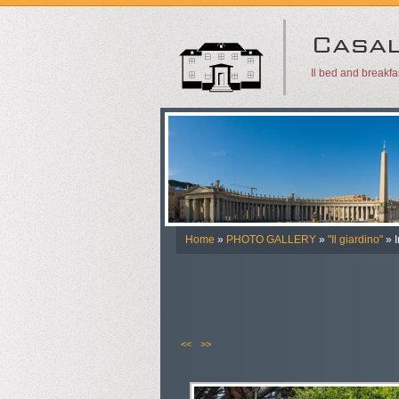
Il bed and breakf
Home
»
PHOTO GALLERY
»
"Il giardino"
» 
<<
>>