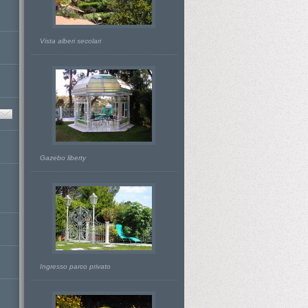
Vista alberi secolari
Gazebo liberty
Ingresso parco privato
D