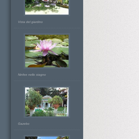
Vista del giardino
Ninfee nello stagno
Gazebo