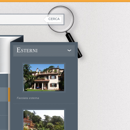
E
STERNI
Facciata esterna