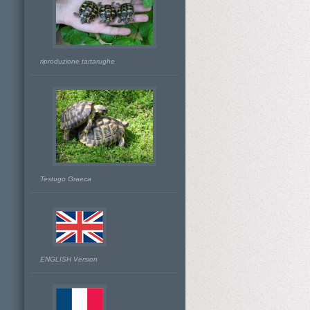
riproduzione tartarughe
Testugo Graeca
ENGLISH Version