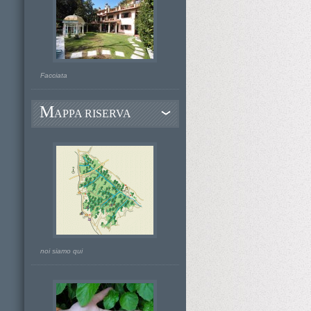
Facciata
M
APPA RISERVA
noi siamo qui