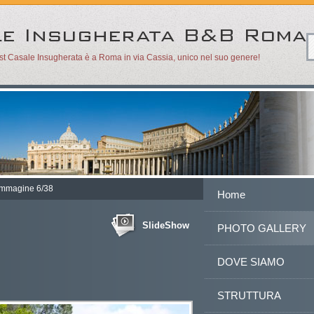
ast Casale Insugherata è a Roma in via Cassia, unico nel suo genere!
Immagine 6/38
Home
SlideShow
PHOTO GALLERY
DOVE SIAMO
STRUTTURA