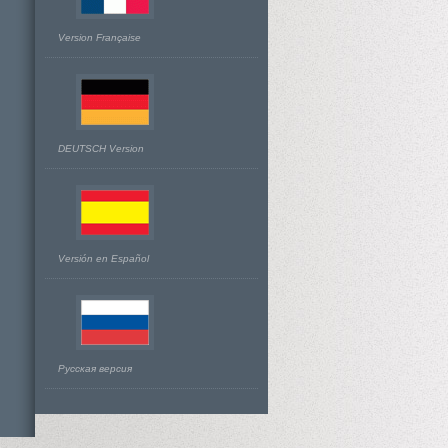
Version Française
DEUTSCH Version
Versión en Español
Русская версия