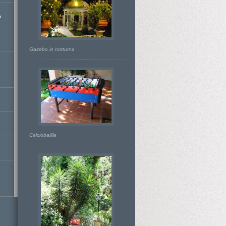
A
Gazebo in notturna
Calciobalilla