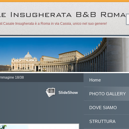
ast Casale Insugherata è a Roma in via Cassia, unico nel suo genere!
Immagine 18/38
Home
SlideShow
PHOTO GALLERY
DOVE SIAMO
STRUTTURA