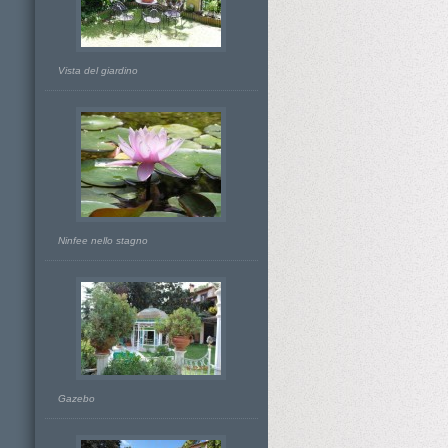
Vista del giardino
Ninfee nello stagno
Gazebo