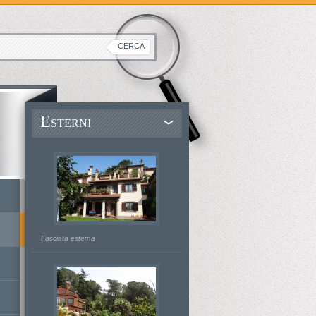
E
STERNI
Facciata esterna