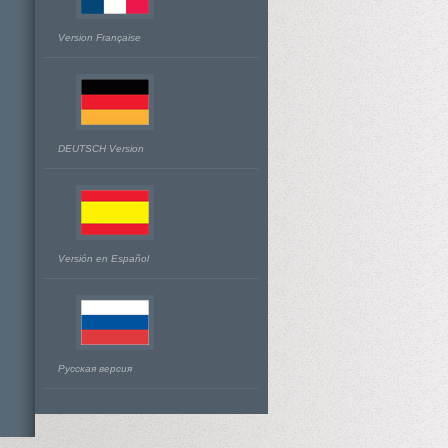
Version Française
DEUTSCH Version
Versión en Español
Русская версия