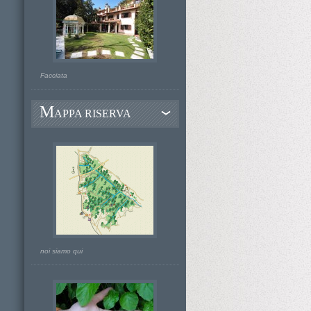
Facciata
M
APPA RISERVA
noi siamo qui