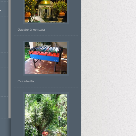
A
Gazebo in notturna
Calciobalilla