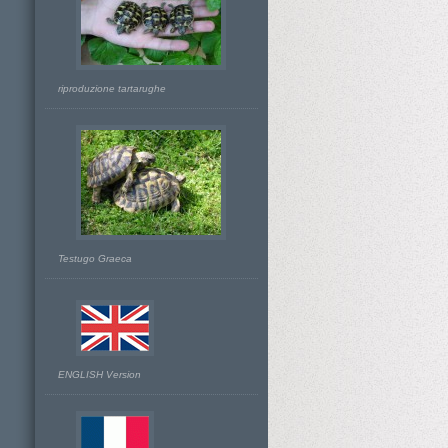
riproduzione tartarughe
Testugo Graeca
ENGLISH Version