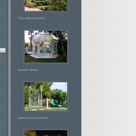
Vista alberi secolari
Gazebo liberty
Ingresso parco privato
D