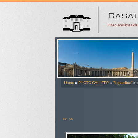
Il bed and breakf
Home
»
PHOTO GALLERY
»
"Il giardino"
» 
<<
>>