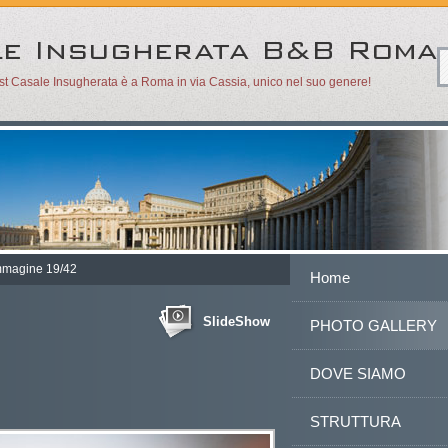
ast Casale Insugherata è a Roma in via Cassia, unico nel suo genere!
mmagine 19/42
Home
SlideShow
PHOTO GALLERY
DOVE SIAMO
STRUTTURA