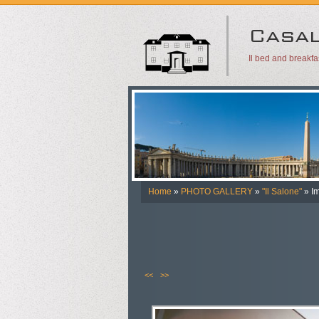
Il bed and breakf
Home
»
PHOTO GALLERY
»
"Il Salone"
» I
<<
>>