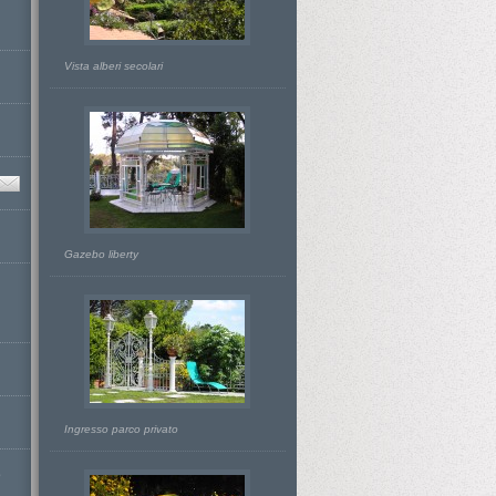
Vista alberi secolari
Gazebo liberty
Ingresso parco privato
D