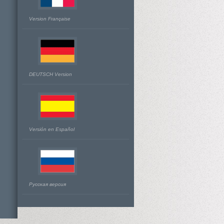
Version Française
DEUTSCH Version
Versión en Español
Русская версия