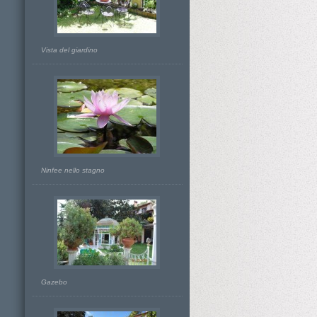
Vista del giardino
Ninfee nello stagno
Gazebo