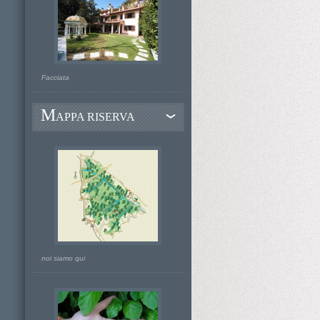
Facciata
M
APPA RISERVA
noi siamo qui