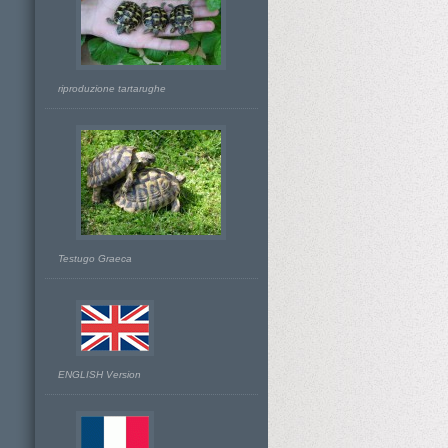
riproduzione tartarughe
Testugo Graeca
ENGLISH Version