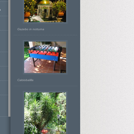
A
Gazebo in notturna
Calciobalilla