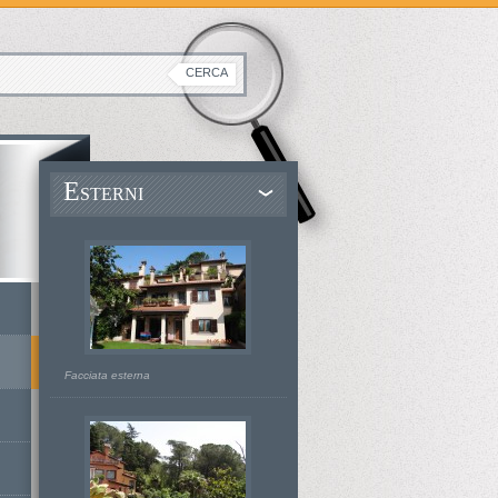
E
STERNI
Facciata esterna