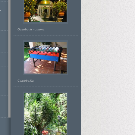
A
Gazebo in notturna
Calciobalilla