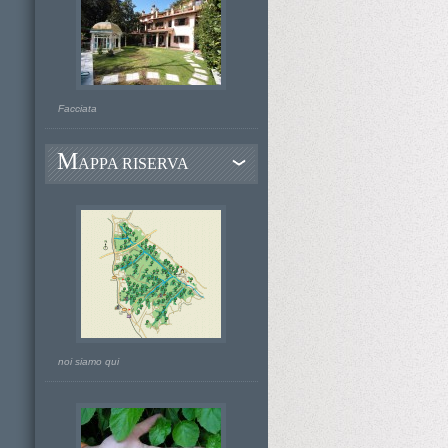
Facciata
M
APPA RISERVA
noi siamo qui