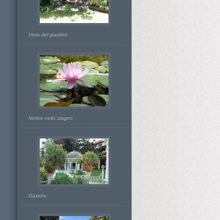
Vista del giardino
Ninfee nello stagno
Gazebo