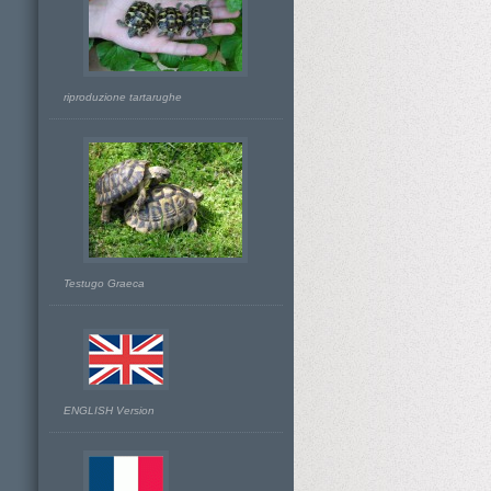
riproduzione tartarughe
Testugo Graeca
ENGLISH Version