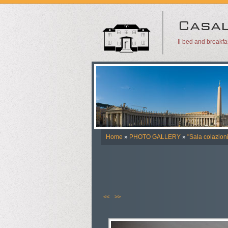
Il bed and breakf
Home
»
PHOTO GALLERY
»
"Sala colazioni
<<
>>