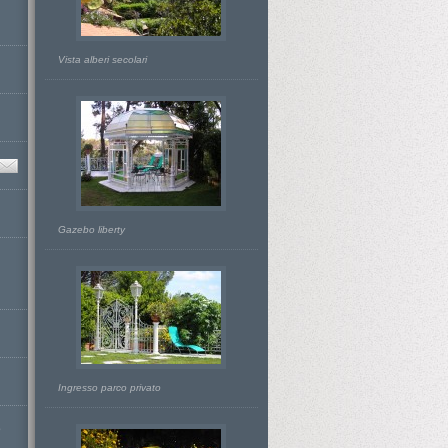
Vista alberi secolari
Gazebo liberty
Ingresso parco privato
D