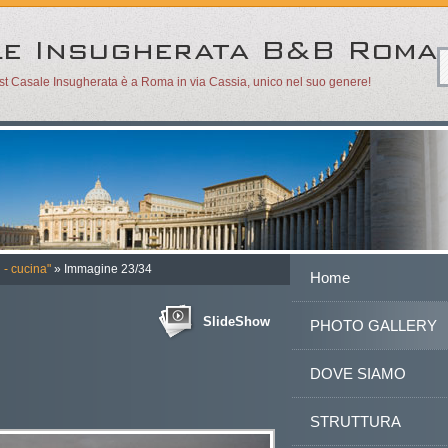
ast Casale Insugherata è a Roma in via Cassia, unico nel suo genere!
 - cucina"
» Immagine 23/34
Home
SlideShow
PHOTO GALLERY
DOVE SIAMO
STRUTTURA