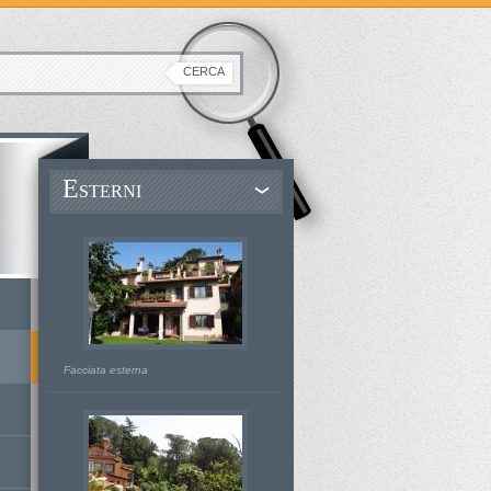
E
STERNI
Facciata esterna