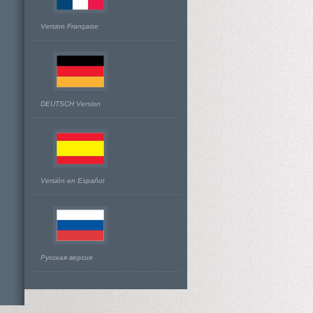
Version Française
DEUTSCH Version
Versión en Español
Русская версия