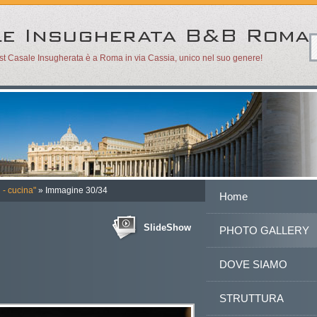
ast Casale Insugherata è a Roma in via Cassia, unico nel suo genere!
 - cucina"
» Immagine 30/34
Home
SlideShow
PHOTO GALLERY
DOVE SIAMO
STRUTTURA