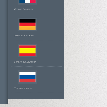
Version Française
DEUTSCH Version
Versión en Español
Русская версия