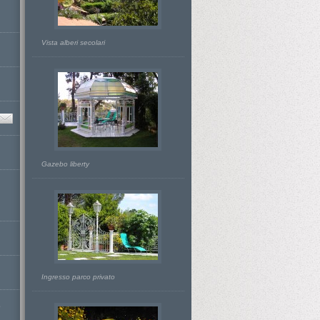
Vista alberi secolari
Gazebo liberty
Ingresso parco privato
D