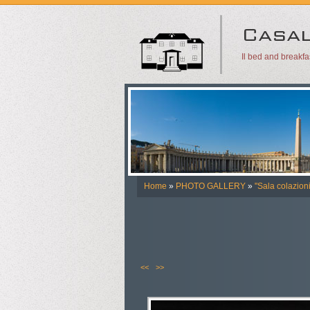
Il bed and breakf
Home
»
PHOTO GALLERY
»
"Sala colazioni
<<
>>