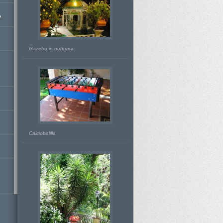
A
Gazebo in notturna
Calciobalilla