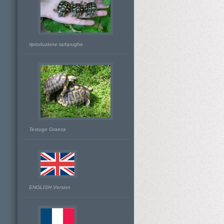
riproduzione tartarughe
Testugo Graeca
ENGLISH Version