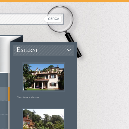
E
STERNI
Facciata esterna