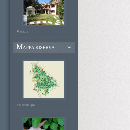
Facciata
M
APPA RISERVA
noi siamo qui