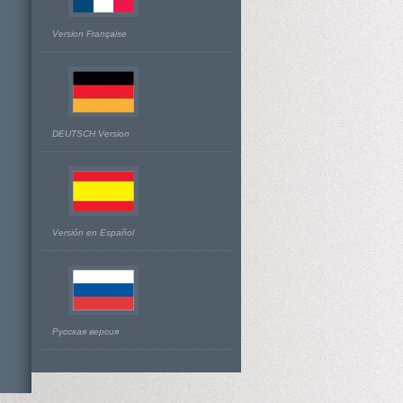
Version Française
DEUTSCH Version
Versión en Español
Русская версия