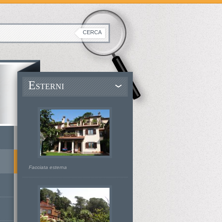
E
STERNI
Facciata esterna