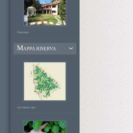
Facciata
M
APPA RISERVA
noi siamo qui