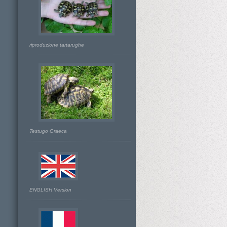
riproduzione tartarughe
Testugo Graeca
ENGLISH Version