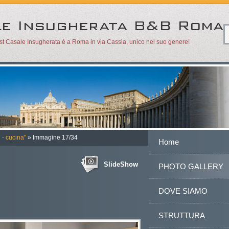
ast Casale Insugherata è a Roma in via Cassia, unico nel suo genere!
 - cucina"
» Immagine 17/34
Home
SlideShow
PHOTO GALLERY
DOVE SIAMO
STRUTTURA