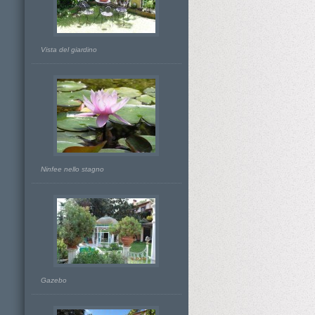
Vista del giardino
Ninfee nello stagno
Gazebo