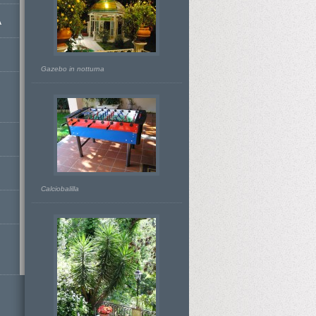
A
Gazebo in notturna
Calciobalilla