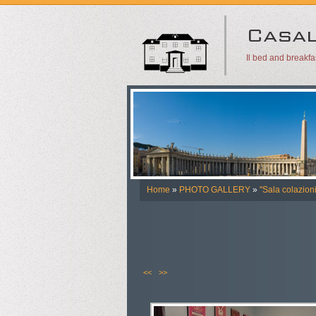
Il bed and breakf
Home
»
PHOTO GALLERY
»
"Sala colazioni
<<
>>