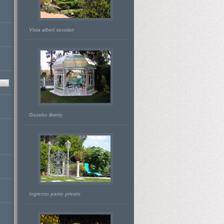
Vista alberi secolari
Gazebo liberty
Ingresso parco privato
D