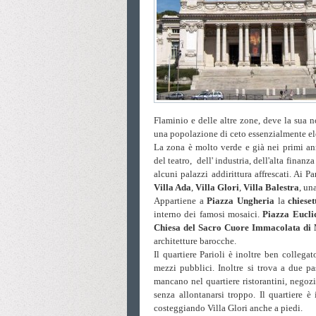
Flaminio e delle altre zone, deve la sua no
una popolazione di ceto essenzialmente el
La zona è molto verde e già nei primi an
del teatro, dell' industria, dell'alta finanz
alcuni palazzi addirittura affrescati. Ai 
Villa Ada
,
Villa Glori
,
Villa Balestra
, un
Appartiene a
Piazza Ungheria
la
chiese
interno dei famosi mosaici.
Piazza Eucl
Chiesa del Sacro Cuore Immacolata di
architetture barocche.
Il quartiere Parioli è inoltre ben collega
mezzi pubblici. Inoltre si trova a due p
mancano nel quartiere ristorantini, negozi
senza allontanarsi troppo. Il quartiere è
costeggiando Villa Glori anche a piedi.