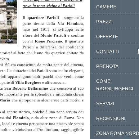
trova in zona, vicino ai Parioli
CAMERE
Il
quartiere Parioli
sorge sulla
PREZZI
parte destra della
Via Flaminia
,
nato nel 1911, si sviluppa sulle
alture del
Monte Parioli
e confina
OFFERTE
con il
Rione Pinciano
. Il quartiere
Parioli a differenza del confinante
CONTATTI
torietà al fatto che è uno dei quartieri abitato da
evato.
ni '60 era conosciuto da molta gente del cinema,
PRENOTA
a etc. Le abitazioni dei Parioli sono molto eleganti,
Parioli appartengono molti parchi, aree verdi, come
COME
a parte di
Villa Borghese
e altre ancora.
tta San Roberto Bellarmino
che conserva al suo
RAGGIUNGERCI
ide
importante per la splendida e articolata chiesa
 Maria
che ripropone in alcune sue parti motivi e
SERVIZI
to al centro storico, poichè è una zona servita dai
assi dal
Flaminio
, e da altre zone di Roma. Non
RECENSIONI
, locali e cinema per passare una piacevole serata
 inoltre vicinissimo all'Auditorium, raggiungibile
ZONA ROMA NOR