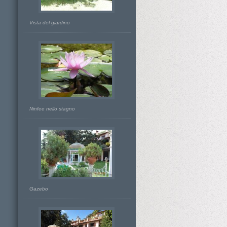
Vista del giardino
Ninfee nello stagno
Gazebo