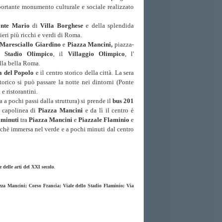
portante monumento culturale e sociale realizzato
nte Mario
di
Villa
Borghese
e della splendida
eri più ricchi e verdi di Roma.
 Maresciallo Giardino
e
Piazza Mancini,
piazza-
lo
Stadio Olimpico
, il
Villaggio Olimpico
, l'
ella bella Roma.
a del Popolo
e il centro storico della città. La sera
torico si può passare la notte nei dintorni (Ponte
e ristorantini.
 a pochi passi dalla struttura) si prende il
bus
201
l capolinea di
Piazza Mancini
e da lì il centro è
 minuti
tra
Piazza Mancini
e
Piazzale Flaminio
e
chè immersa nel verde e a pochi minuti dal centro
delle arti del XXI secolo
.
zza Mancini; Corso Francia; Viale dello Stadio Flaminio; Via