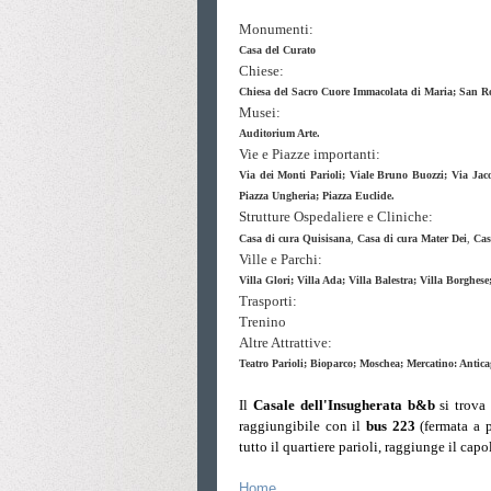
Monumenti:
Casa del Curato
Chiese:
Chiesa del Sacro Cuore Immacolata di Maria;
San Ro
Musei:
Auditorium Arte.
Vie e Piazze importanti:
Via dei Monti Parioli; Viale Bruno Buozzi; Via Jaco
Piazza Ungheria; Piazza Euclide.
Strutture Ospedaliere e Cliniche:
Casa di cura Quisisana
,
Casa di cura
Mater Dei
,
Cas
Ville e Parchi:
Villa Glori; Villa Ada; Villa Balestra; Villa Borghes
Trasporti:
Trenino
Altre Attrattive:
Teatro Parioli; Bioparco; Moschea; Mercatino: Anticag
Il
Casale dell'Insugherata b&b
si trova 
raggiungibile con il
bus 223
(fermata a p
tutto il quartiere parioli, raggiunge il cap
Home