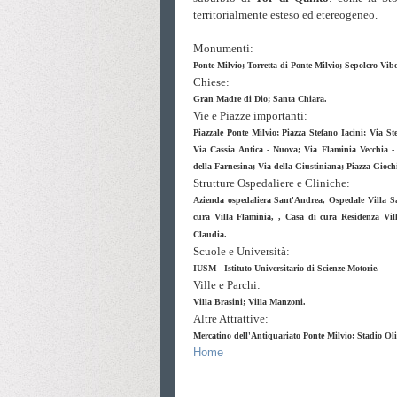
territorialmente esteso ed etereogeneo.
Monumenti:
Ponte Milvio;
Torretta di Ponte Milvio;
Sepolcro Vib
Chiese:
Gran Madre di Dio;
Santa Chiara.
Vie e Piazze importanti:
Piazzale Ponte Milvio; Piazza Stefano Iacini; Via St
Via Cassia Antica - Nuova; Via Flaminia Vecchia - 
della Farnesina; Via della Giustiniana; Piazza Gioch
Strutture Ospedaliere e Cliniche:
Azienda ospedaliera Sant'Andrea, Ospedale Villa San
cura Villa Flaminia, , Casa di cura Residenza Vi
Claudia.
Scuole e Università:
IUSM - Istituto Universitario di Scienze Motorie.
Ville e Parchi:
Villa Brasini; Villa Manzoni.
Altre Attrattive:
Mercatino dell'Antiquariato Ponte Milvio; Stadio Ol
Home
vicino zona bioparco parioli flaminio ludovisi bed breakf
bioparco insugherata,parioli, bioparco trastevere,f