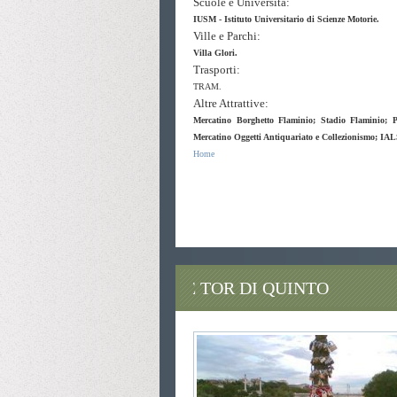
Scuole e Università:
IUSM - Istituto Universitario di Scienze Motorie.
Ville e Parchi:
Villa Glori.
Trasporti:
TRAM.
Altre Attrattive:
Mercatino Borghetto Flaminio; Stadio Flaminio; Pa
Mercatino Oggetti Antiquariato e Collezionismo; IALS
Home
vicino roma trastevere ludovisi,bed,breakfast,casale,insugh
vicino zona tor di quinto vicino breakfast zona casale ins
zona vicino breakfast vicino casale insugherata parioli tras
zona
breakfast vicino insugherata zona bed vicino
QUARTIERE TOR DI QUINTO