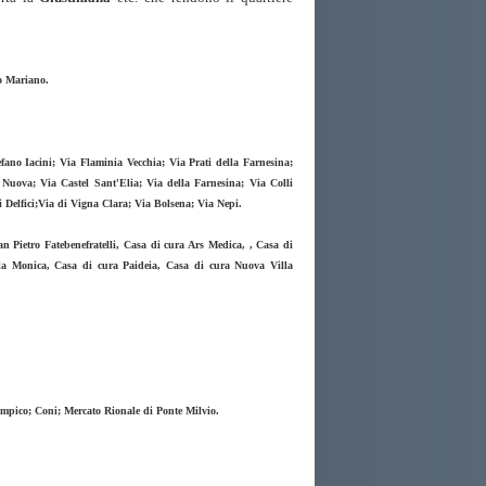
o Mariano.
efano Iacini; Via Flaminia Vecchia; Via Prati della Farnesina;
Nuova; Via Castel Sant'Elia; Via della Farnesina; Via Colli
i Delfici;Via di Vigna Clara; Via Bolsena; Via Nepi.
 Pietro Fatebenefratelli, Casa di cura Ars Medica, , Casa di
lla Monica, Casa di cura Paideia, Casa di cura Nuova Villa
impico; Coni; Mercato Rionale di Ponte Milvio.
ast casale insugherata tor di quinto bed breakfast vicino zona casale
laminio,ludovisi,tor di quinto, bed breakfast casale,bioparco,