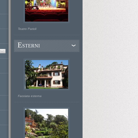
Teatro Parioli
E
STERNI
Facciata esterna
D