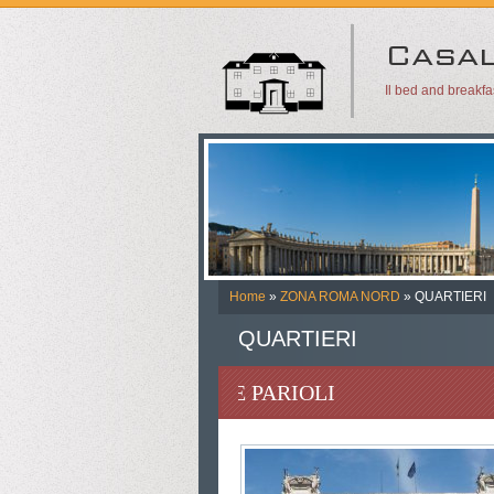
Il bed and breakf
Home
»
ZONA ROMA NORD
» QUARTIERI
QUARTIERI