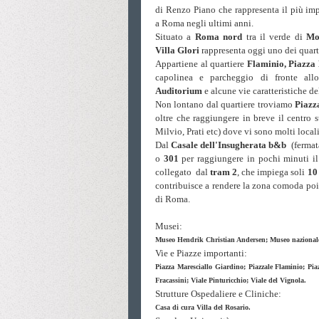
di Renzo Piano che rappresenta il più im
a Roma
negli ultimi anni.
Situato a
Roma
nord
tra il verde di
Mo
Villa
Glori
rappresenta oggi uno dei quarti
Appartiene al quartiere
Flaminio, Piazza
capolinea e parcheggio di fronte al
Auditorium
e alcune vie caratteristiche d
Non lontano dal quartiere troviamo
Piazz
oltre che raggiungere in breve il centro s
Milvio, Prati etc) dove vi sono molti locali 
Dal
Casale dell'Insugherata b&b
(fermata
o
301
per raggiungere in pochi minuti i
collegato dal
tram 2
, che impiega soli
10
contribuisce a rendere la zona comoda poi
di Roma.
Musei:
Museo Hendrik Christian Andersen; Museo nazionale 
Vie e Piazze importanti:
Piazza Maresciallo Giardino; Piazzale Flaminio; Pia
Fracassini; Viale Pinturicchio; Viale del Vignola.
Strutture Ospedaliere e Cliniche:
Casa di cura Villa del Rosario.