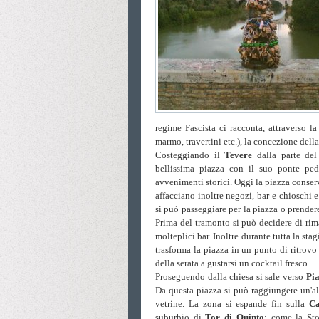
regime Fascista ci racconta, attraverso la
marmo, travertini etc.), la concezione della
Costeggiando il
Tevere
dalla parte del
bellissima piazza con il suo ponte pe
avvenimenti storici. Oggi la piazza conserv
affacciano inoltre negozi, bar e chioschi 
si può passeggiare per la piazza o prende
Prima del tramonto si può decidere di rim
molteplici bar. Inoltre durante tutta la stag
trasforma la piazza in un punto di ritrov
della serata a gustarsi un cocktail fresco.
Proseguendo dalla chiesa si sale verso
Pia
Da questa piazza si può raggiungere un'al
vetrine. La zona si espande fin sulla
C
suburbio di
Tor di Quinto
: come la St