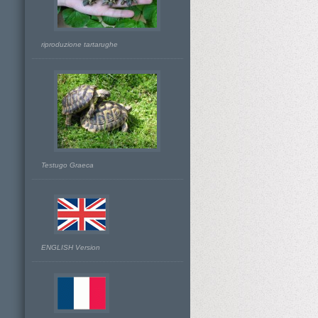
riproduzione tartarughe
Testugo Graeca
ENGLISH Version