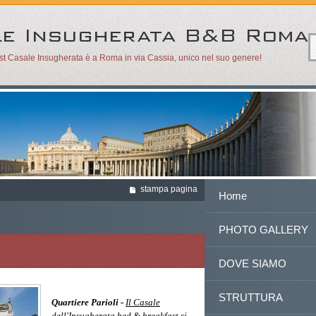
ast Casale Insugherata è a Roma in via Cassia, unico nel suo genere!
stampa pagina
Home
PHOTO GALLERY
QUARTIERE PARIOLI
DOVE SIAMO
STRUTTURA
Quartiere Parioli -
Il Casale
dell'Insugherata bed & breakfast si