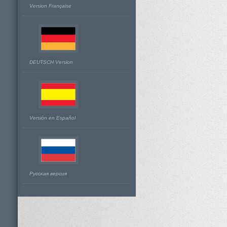
Version Française
DEUTSCH Version
Versión en Español
Русская версия