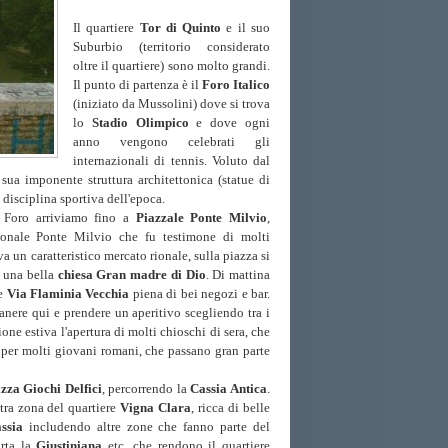
Il quartiere
Tor di Quinto
e il suo
Suburbio (territorio considerato
oltre il quartiere) sono molto grandi.
Il punto di partenza è il
Foro Italico
(iniziato da Mussolini) dove si trova
lo
Stadio Olimpico
e dove ogni
anno vengono celebrati gli
internazionali di tennis. Voluto dal
 sua imponente struttura architettonica (statue di
 disciplina sportiva dell'epoca.
 Foro arriviamo fino a
Piazzale Ponte Milvio
,
donale Ponte Milvio che fu testimone di molti
a un caratteristico mercato rionale, sulla piazza si
e una bella
chiesa Gran madre di Dio
. Di mattina
re
Via Flaminia Vecchia
piena di bei negozi e bar.
anere qui e prendere un aperitivo scegliendo tra i
ione estiva l'apertura di molti chioschi di sera, che
o per molti giovani romani, che passano gran parte
zza Giochi Delfici
, percorrendo la
Cassia
Antica
.
tra zona del quartiere
Vigna Clara
, ricca di belle
assia
includendo altre zone che fanno parte del
orta la
Giustiniana
etc. che rendono il quartiere