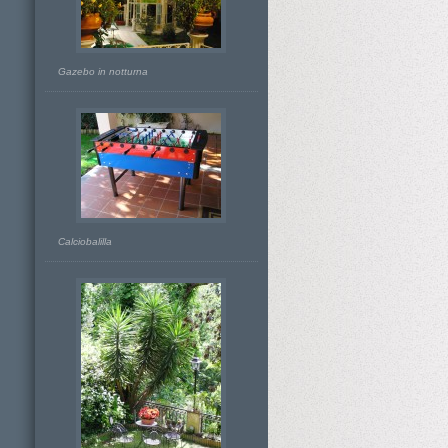
Gazebo in notturna
IO
Calciobalilla