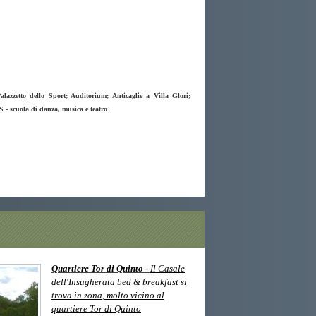
lazzetto dello Sport; Auditorium; Anticaglie a Villa Glori;
 - scuola di danza, musica e teatro
.
erata, tor di quinto vicino
parioli trastevere flaminio vicino ludovisi
ugherata trastevere vicino flaminio ludovisi vicino tor di quinto bed
tevere vicino zona flaminio,
ludovisi vicino tor di quinto bed
breakfast
Quartiere Tor di Quinto -
Il Casale
dell'Insugherata bed & breakfast si
trova in zona, molto vicino al
quartiere Tor di Quinto