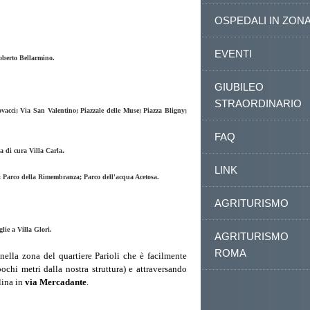
OSPEDALI IN ZON
EVENTI
berto Bellarmino.
GIUBILEO
STRAORDINARIO
vacci; Via San Valentino; Piazzale delle Muse; Piazza Bligny;
FAQ
.
a di cura Villa Carla
LINK
e; Parco della Rimembranza; Parco dell'acqua Acetosa.
AGRITURISMO
lie a Villa Glori.
AGRITURISMO
ROMA
nella zona del quartiere Parioli che è facilmente
ochi metri dalla nostra struttura) e attraversando
olina in
via Mercadante
.