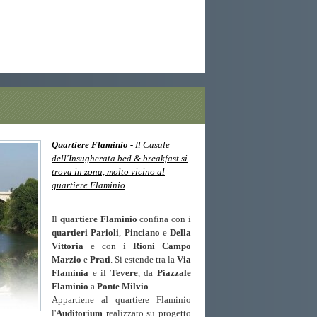
d breakfast casale parioli trastevere vicino flaminio quartiere vicino
cino flaminio roma ludovisi vicino quartiere tor di quinto vicino
uartiere vicino ludovisi quartiere tor di quinto bed breakfast vicino
QUARTIERE FLAMIN
Quartiere Flaminio -
Il Casale
dell'Insugherata bed & breakfast si
trova in zona, molto vicino al
quartiere Flaminio
Il
quartiere Flaminio
confina con i
quartieri Parioli
,
Pinciano
e
Della
Vittoria
e con i
Rioni Campo
Marzio
e
Prati
. Si estende tra la
Via
Flaminia
e il
Tevere
, da
Piazzale
Flaminio
a
Ponte Milvio
.
Appartiene al quartiere Flaminio
l'
Auditorium
realizzato su progetto