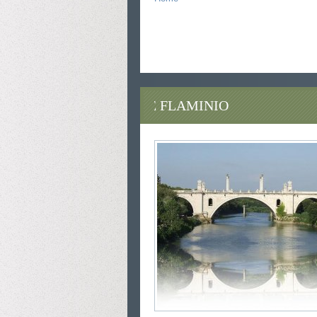
quartiere parioli roma ludovisi tordiquinto roma vicino be
ludovisi tor di quinto bed vicino parioli trastevere vi
bed breakfast vicino Quartiere parioli vicino trastevere q
ludovisi
vicino
breakfast roma quartiere