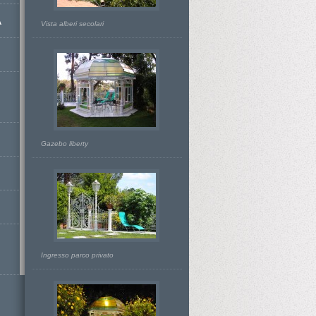
A
Vista alberi secolari
Gazebo liberty
Ingresso parco privato