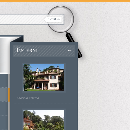
E
STERNI
Facciata esterna