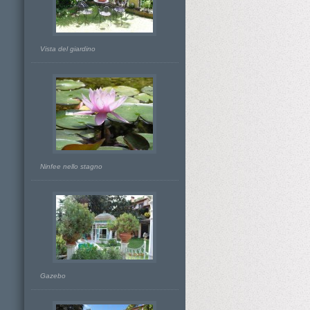
Vista del giardino
Ninfee nello stagno
Gazebo