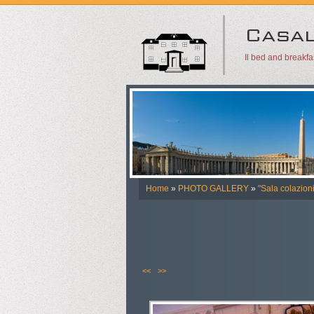
Il bed and breakf
Home
»
PHOTO GALLERY
»
"Sala colazioni
<<
>>