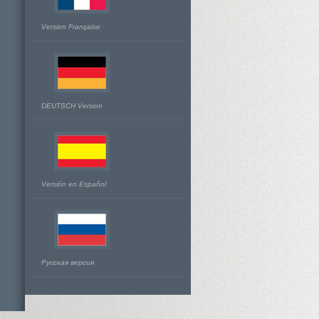
Version Française
DEUTSCH Version
Versión en Español
Русская версия