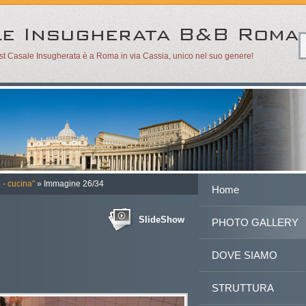
ast Casale Insugherata è a Roma in via Cassia, unico nel suo genere!
 - cucina"
» Immagine 26/34
Home
SlideShow
PHOTO GALLERY
DOVE SIAMO
STRUTTURA