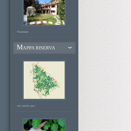
Facciata
M
APPA RISERVA
noi siamo qui