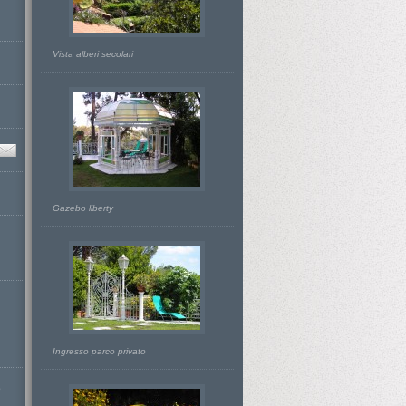
Vista alberi secolari
Gazebo liberty
Ingresso parco privato
D