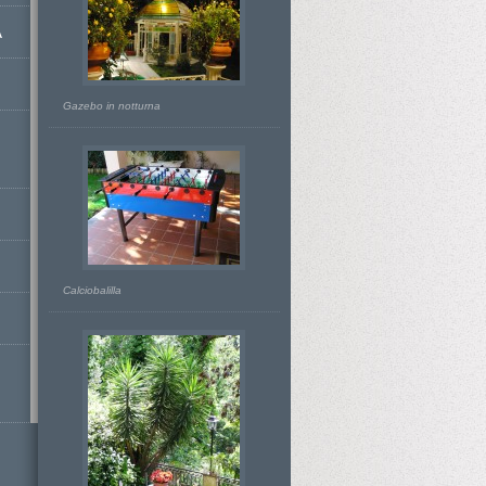
A
Gazebo in notturna
Calciobalilla