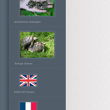
riproduzione tartarughe
Testugo Graeca
ENGLISH Version