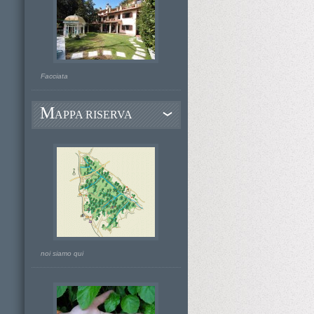
Facciata
M
APPA RISERVA
noi siamo qui