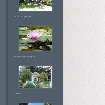
Vista del giardino
Ninfee nello stagno
Gazebo