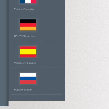
Version Française
DEUTSCH Version
Versión en Español
Русская версия