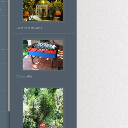
A
Gazebo in notturna
Calciobalilla