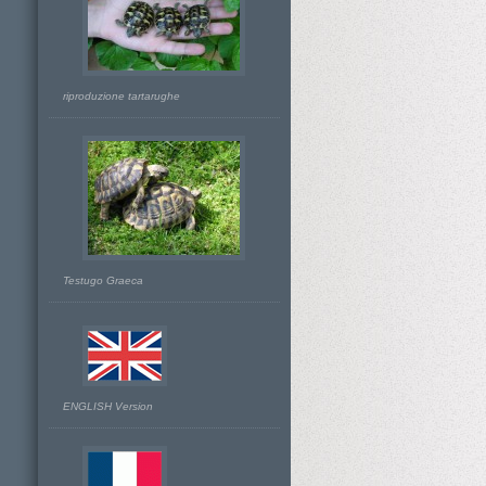
riproduzione tartarughe
Testugo Graeca
ENGLISH Version