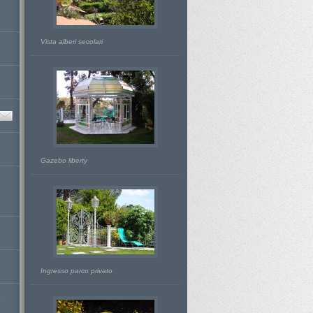
Vista alberi secolari
Gazebo liberty
Ingresso parco privato
D