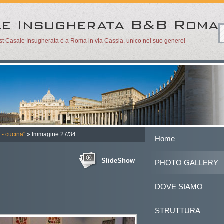
ast Casale Insugherata è a Roma in via Cassia, unico nel suo genere!
 - cucina"
» Immagine 27/34
Home
SlideShow
PHOTO GALLERY
DOVE SIAMO
STRUTTURA