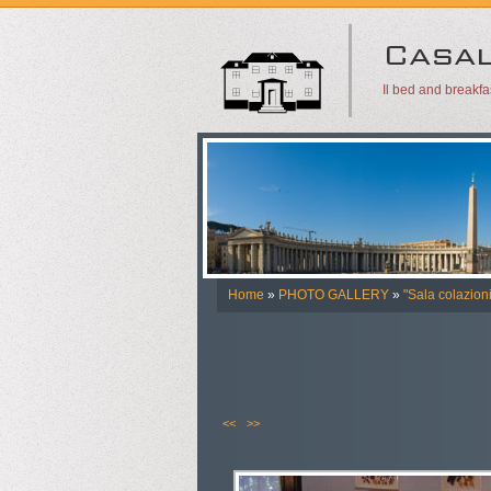
Il bed and breakf
Home
»
PHOTO GALLERY
»
"Sala colazioni
<<
>>