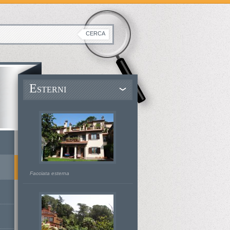
E
STERNI
Facciata esterna